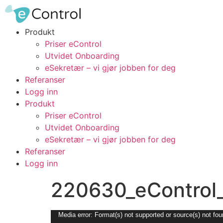
Produkt
Priser eControl
Utvidet Onboarding
eSekretær – vi gjør jobben for deg
Referanser
Logg inn
Produkt
Priser eControl
Utvidet Onboarding
eSekretær – vi gjør jobben for deg
Referanser
Logg inn
220630_eControl_
Videoavspiller
Media error: Format(s) not supported or source(s) not fo