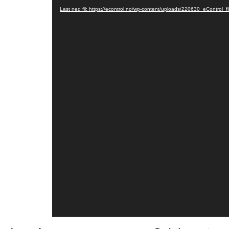
Last ned fil: https://econtrol.no/wp-content/uploads/220630_eControl_