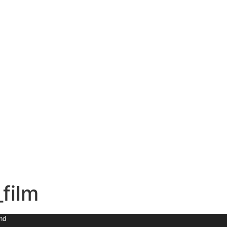
film
und